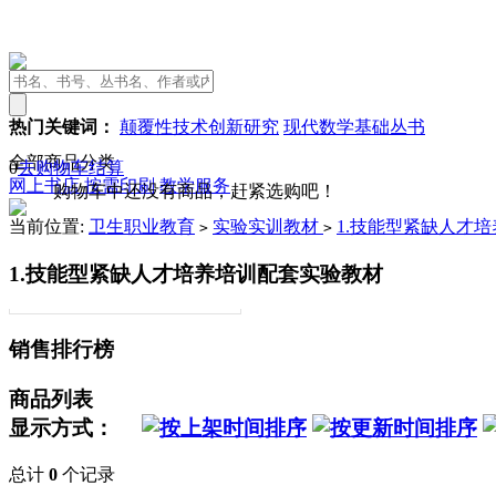
热门关键词：
颠覆性技术创新研究
现代数学基础丛书
全部商品分类
0
去购物车结算
网上书店
按需印刷
教学服务
购物车中还没有商品，赶紧选购吧！
当前位置:
卫生职业教育
实验实训教材
1.技能型紧缺人才
>
>
1.技能型紧缺人才培养培训配套实验教材
销售排行榜
商品列表
显示方式：
总计
0
个记录