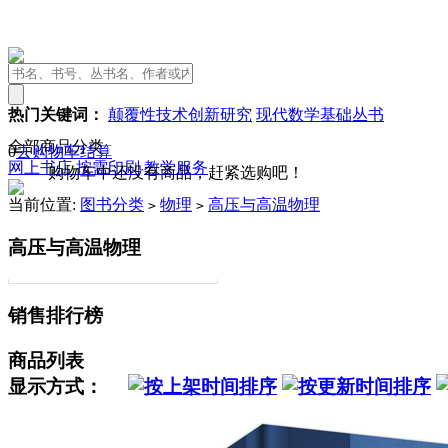
热门关键词：
颠覆性技术创新研究
现代数学基础丛书
全部商品分类
0
去购物车结算
网上书店
按需印刷
教学服务
购物车中还没有商品，赶紧选购吧！
当前位置:
图书分类
物理
高压与高温物理
>
>
高压与高温物理
销售排行榜
商品列表
显示方式：