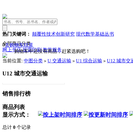
热门关键词：
颠覆性技术创新研究
现代数学基础丛书
全部商品分类
0
去购物车结算
网上书店
按需印刷
教学服务
购物车中还没有商品，赶紧选购吧！
当前位置:
中图分类
U 交通运输
U1 综合运输
U12 城市
>
>
>
U12 城市交通运输
销售排行榜
商品列表
显示方式：
总计
0
个记录