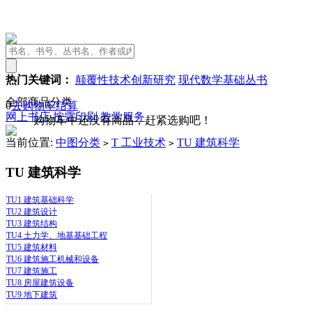
热门关键词：
颠覆性技术创新研究
现代数学基础丛书
全部商品分类
0
去购物车结算
网上书店
按需印刷
教学服务
购物车中还没有商品，赶紧选购吧！
当前位置:
中图分类
T 工业技术
TU 建筑科学
>
>
TU 建筑科学
TU1 建筑基础科学
TU2 建筑设计
TU3 建筑结构
TU4 土力学、地基基础工程
TU5 建筑材料
TU6 建筑施工机械和设备
TU7 建筑施工
TU8 房屋建筑设备
TU9 地下建筑