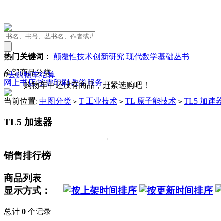
热门关键词：
颠覆性技术创新研究
现代数学基础丛书
全部商品分类
0
去购物车结算
网上书店
按需印刷
教学服务
购物车中还没有商品，赶紧选购吧！
当前位置:
中图分类
T 工业技术
TL 原子能技术
TL5 加速
>
>
>
TL5 加速器
销售排行榜
商品列表
显示方式：
总计
0
个记录