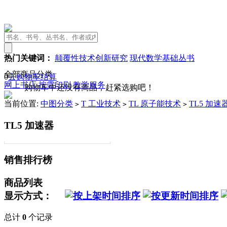
热门关键词：
颠覆性技术创新研究
现代数学基础丛书
全部商品分类
0
去购物车结算
网上书店
按需印刷
教学服务
购物车中还没有商品，赶紧选购吧！
当前位置:
中图分类
T 工业技术
TL 原子能技术
TL5 加速
>
>
>
TL5 加速器
销售排行榜
商品列表
显示方式：
总计
0
个记录