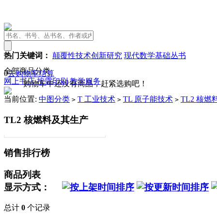
热门关键词：
颠覆性技术创新研究
现代数学基础丛书
全部商品分类
0
去购物车结算
网上书店
按需印刷
教学服务
购物车中还没有商品，赶紧选购吧！
当前位置:
中图分类
T 工业技术
TL 原子能技术
TL2 核
>
>
>
TL2 核燃料及其生产
销售排行榜
商品列表
显示方式：
总计
0
个记录