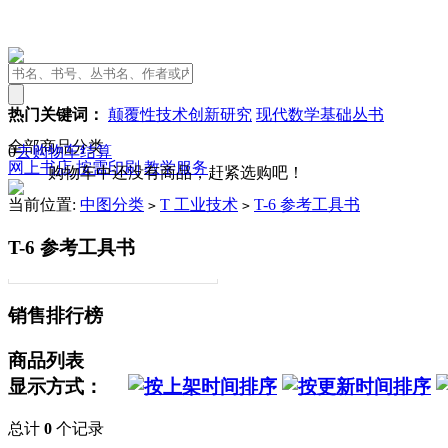
热门关键词：
颠覆性技术创新研究
现代数学基础丛书
全部商品分类
0
去购物车结算
网上书店
按需印刷
教学服务
购物车中还没有商品，赶紧选购吧！
当前位置:
中图分类
T 工业技术
T-6 参考工具书
>
>
T-6 参考工具书
销售排行榜
商品列表
显示方式：
总计
0
个记录