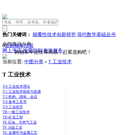
热门关键词：
颠覆性技术创新研究
现代数学基础丛书
全部商品分类
0
去购物车结算
网上书店
按需印刷
教学服务
购物车中还没有商品，赶紧选购吧！
当前位置:
中图分类
T 工业技术
>
T 工业技术
T-0 工业技术理论
T-1 工业技术现状与发展
T-2 机构、团体、会议
T-6 参考工具书
T-9 工业经济
TB 一般工业技术
TD 矿业工程
TE 石油、天然气工业
TF 冶金工业
TG 金属学与金属工艺