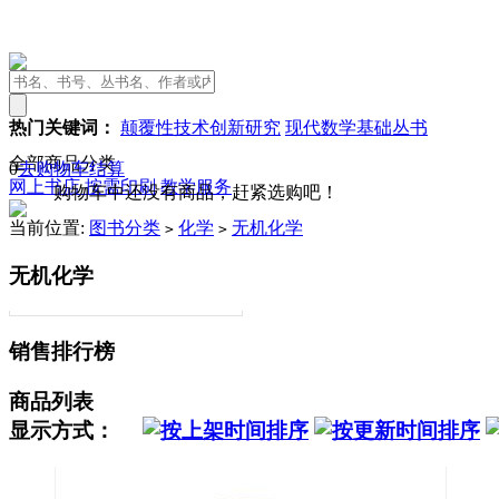
热门关键词：
颠覆性技术创新研究
现代数学基础丛书
全部商品分类
0
去购物车结算
网上书店
按需印刷
教学服务
购物车中还没有商品，赶紧选购吧！
当前位置:
图书分类
化学
无机化学
>
>
无机化学
销售排行榜
商品列表
显示方式：