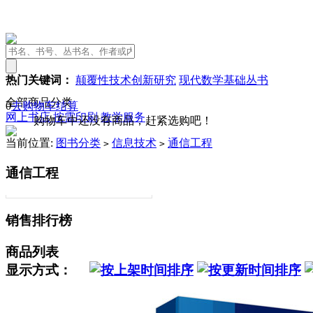
热门关键词：
颠覆性技术创新研究
现代数学基础丛书
全部商品分类
0
去购物车结算
网上书店
按需印刷
教学服务
购物车中还没有商品，赶紧选购吧！
当前位置:
图书分类
信息技术
通信工程
>
>
通信工程
销售排行榜
商品列表
显示方式：