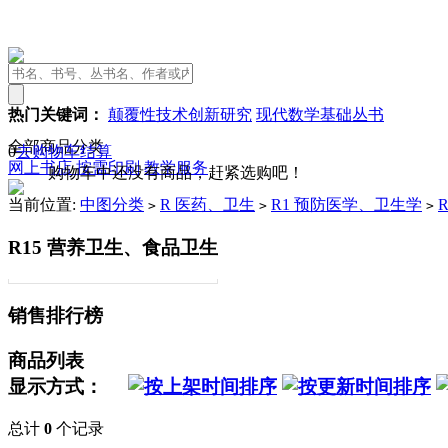
热门关键词：
颠覆性技术创新研究
现代数学基础丛书
全部商品分类
0
去购物车结算
网上书店
按需印刷
教学服务
购物车中还没有商品，赶紧选购吧！
当前位置:
中图分类
R 医药、卫生
R1 预防医学、卫生学
>
>
>
R15 营养卫生、食品卫生
销售排行榜
商品列表
显示方式：
总计
0
个记录