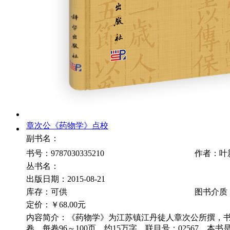
章次公《药物学》点校
副书名：
书号：9787030335210
作者：叶
丛书名：
出版日期：2015-08-21
库存：可供
图书介质
定价：
￥68.00元
内容简介：《药物学》为江苏镇江丹徒人章次公所撰，书刊
卷，每卷96～100页，约15万字。联目号：02567。本