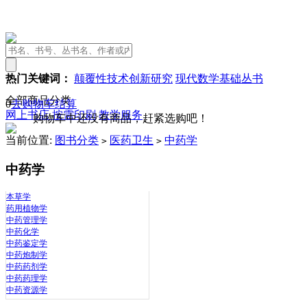
热门关键词：
颠覆性技术创新研究
现代数学基础丛书
全部商品分类
0
去购物车结算
网上书店
按需印刷
教学服务
购物车中还没有商品，赶紧选购吧！
当前位置:
图书分类
医药卫生
中药学
>
>
中药学
本草学
药用植物学
中药管理学
中药化学
中药鉴定学
中药炮制学
中药药剂学
中药药理学
中药资源学